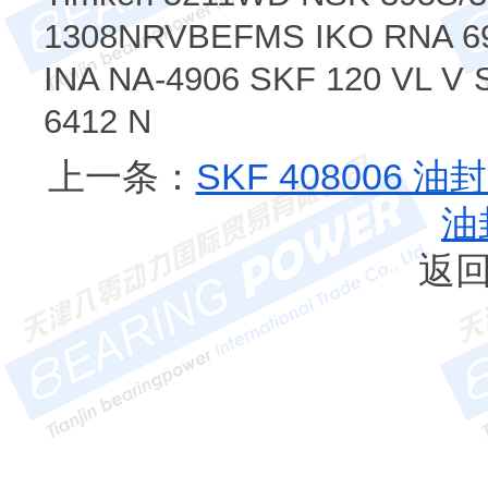
1308NRVBEFMS IKO RNA 69
INA NA-4906 SKF 120 VL V
6412 N
上一条：
SKF 408006 
油
返