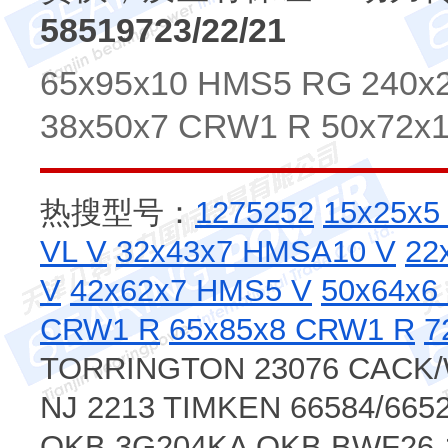
58519723/22/21
65x95x10 HMS5 RG 240x
38x50x7 CRW1 R 50x72x
热搜型号：
1275252
15x25x5
VL V
32x43x7 HMSA10 V
22
V
42x62x7 HMS5 V
50x64x6
CRW1 R
65x85x8 CRW1 R
7
TORRINGTON 23076 CACK/
NJ 2213 TIMKEN 66584/66
OKB 3G204KA OKB BWF26-