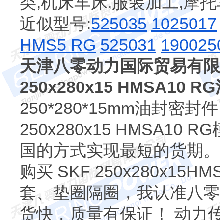
类,机床车床,服装加工,摩
近似型号:
525035
1025017
HMS5 RG
525031
190025
天津八零动力国际贸易有限
250x280x15 HMSA10
250*280*15mm油封密
250x280x15 HMSA1
国的方式实现最短的货期。
购买 SKF 250x280x1
套、垫圈隔圈，我认准八零
货快，质量有保证！ 动力