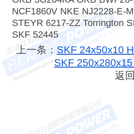
NCF1860V NKE NJ2228-E-M
STEYR 6217-ZZ Torrington
SKF 52445
上一条：
SKF 24x50x1
SKF 250x280x
返