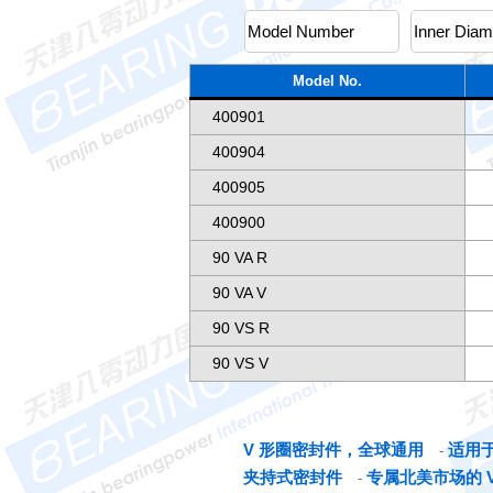
Model No.
400901
400904
400905
400900
90 VA R
90 VA V
90 VS R
90 VS V
V 形圈密封件，全球通用
适用
-
夹持式密封件
专属北美市场的 
-