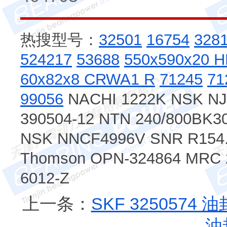
热搜型号：
32501
16754
328
524217
53688
550x590x20 
60x82x8 CRWA1 R
71245
71
99056
NACHI 1222K NSK NJ
390504-12 NTN 240/800BK3
NSK NNCF4996V SNR R154.1
Thomson OPN-324864 MRC 
6012-Z
上一条：
SKF 3250574
油