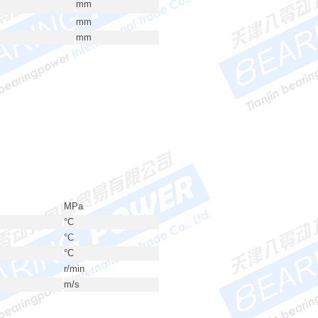
mm
mm
mm
MPa
°C
°C
°C
r/min
m/s