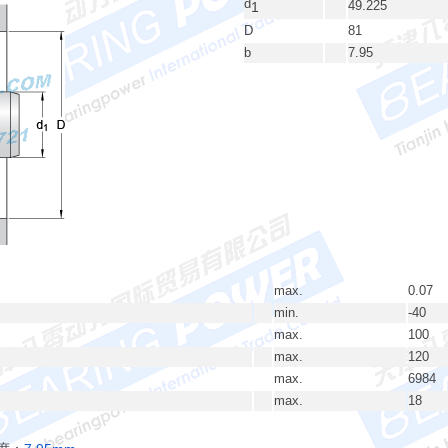
d
49.225
1
D
81
b
7.95
max.
0.07
min.
-40
max.
100
max.
120
max.
6984
max.
18