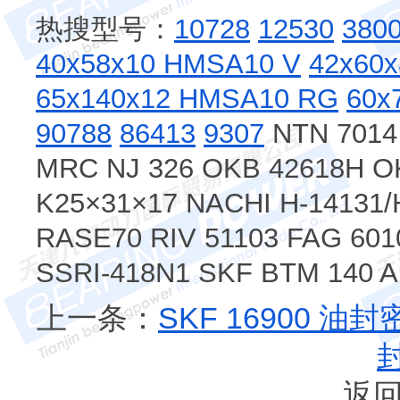
热搜型号：
10728
12530
380
40x58x10 HMSA10 V
42x60
65x140x12 HMSA10 RG
60x
90788
86413
9307
NTN 7014
MRC NJ 326 OKB 42618H O
K25×31×17 NACHI H-14131/
RASE70 RIV 51103 FAG 601
SSRI-418N1 SKF BTM 140
上一条：
SKF 16900 油
返