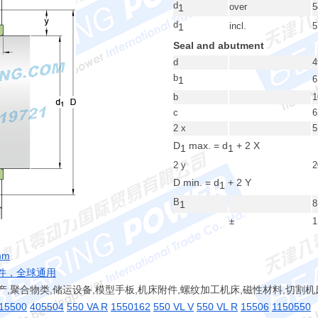
d
over
5
1
d
incl.
5
1
Seal and abutment
d
4
b
6
1
b
1
c
6
2 x
5
D
max. = d
+ 2 X
1
1
2 y
2
D min. = d
+ 2 Y
1
B
8
1
±
1
mm
封件，全球通用
产,聚合物类,储运设备,模型手板,机床附件,螺纹加工机床,磁性材料,切割机
15500
405504
550 VA R
1550162
550 VL V
550 VL R
15506
1150550