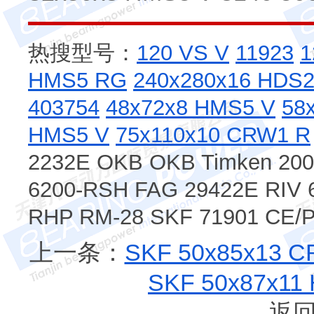
热搜型号：
120 VS V
11923
1
HMS5 RG
240x280x16 HDS2
403754
48x72x8 HMS5 V
58
HMS5 V
75x110x10 CRW1 R
2232E OKB OKB Timken 20
6200-RSH FAG 29422E RIV 
RHP RM-28 SKF 71901 CE/
上一条：
SKF 50x85x13
SKF 50x87x1
返