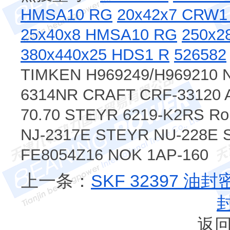
HMSA10 RG
20x42x7 CRW1
25x40x8 HMSA10 RG
250x2
380x440x25 HDS1 R
526582
TIMKEN H969249/H969210 N
6314NR CRAFT CRF-33120 
70.70 STEYR 6219-K2RS Ro
NJ-2317E STEYR NU-228E 
FE8054Z16 NOK 1AP-160
上一条：
SKF 32397 油
返