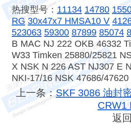
热搜型号：
11134
14780
155
RG
30x47x7 HMSA10 V
412
523063
59300
87899
85074
B MAC NJ 222 OKB 46332 T
W33 Timken 25880/25821 N
X NSK N 226 AST NJ307 E 
NKI-17/16 NSK 47686/4762
上一条：
SKF 3086 油
CRW1
返