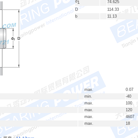
d
74.625
1
D
114.33
b
11.13
max.
0.07
min.
-40
max.
100
max.
120
max.
4607
max.
18