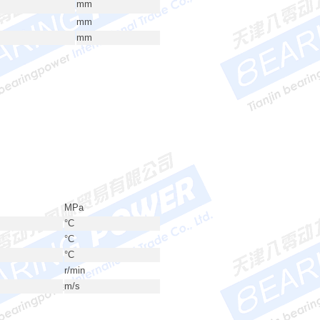
mm
mm
mm
MPa
°C
°C
°C
r/min
m/s