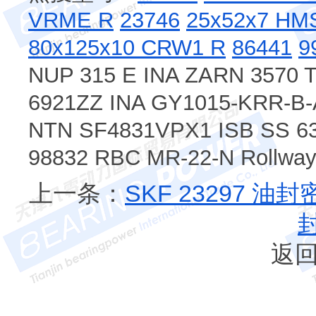
VRME R
23746
25x52x7 HM
80x125x10 CRW1 R
86441
9
NUP 315 E INA ZARN 3570 
6921ZZ INA GY1015-KRR-B-
NTN SF4831VPX1 ISB SS 6
98832 RBC MR-22-N Rollway
上一条：
SKF 23297 油
返