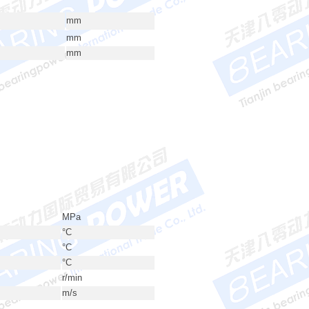
mm
mm
mm
MPa
°C
°C
°C
r/min
m/s