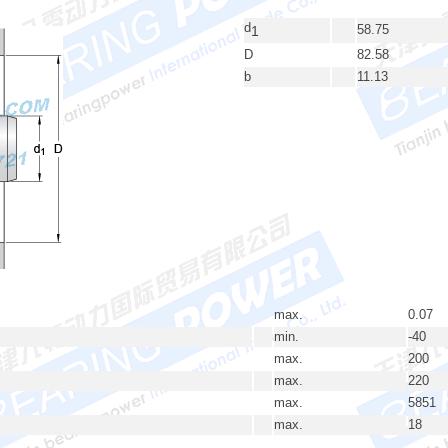
d
58.75
1
D
82.58
b
11.13
max.
0.07
min.
-40
max.
200
max.
220
max.
5851
max.
18