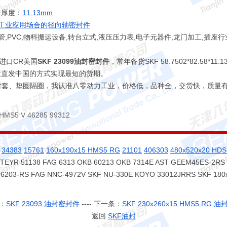
厚度：
11.13mm
工业应用场合的径向轴密封件
管,PVC,物料搬运设备,转台立式,液压压力表,电子元器件,龙门加工,插座行
进口CR美国
SKF 23099油封密封件
，常年备货SKF 58.7502*82.58*
空运直发中国的方式实现最短的货期。
、耐磨衬套、垫圈隔圈，我认准八零动力工业，价格低，品种全，交货快，质量
 HMS5 V 46285 99312
34383
15761
160x190x15 HMS5 RG
21101
406303
480x520x20 HDS
TEYR 51138 FAG 6313 OKB 60213 OKB 7314E AST GEEM45ES-2RS 
203-RS FAG NNC-4972V SKF NU-330E KOYO 33012JRRS SKF 180x
：
SKF 23093 油封密封件
---- 下一条：
SKF 230x260x15 HMS5 RG 
返回
SKF油封