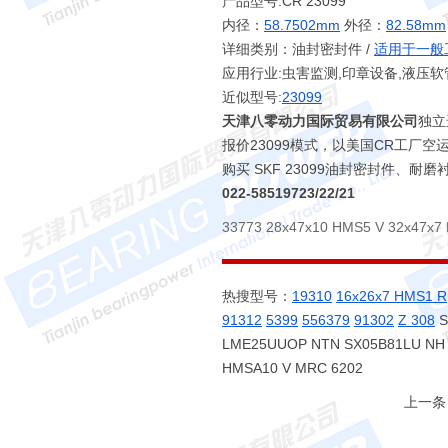
产品型号:CR 23099
内径：
58.7502mm
外径：
82.58mm
详细类别：油封密封件 /
适用于一般
应用行业:虫害监测,印章设备,液压软
近似型号:
23099
天津八零动力国际贸易有限公司
独立
报价23099模式，以美国CR工厂
购买 SKF 23099油封密封件
022-58519723/22/21
33773 28x47x10 HMS5 V 32x47x7
热搜型号：
19310
16x26x7 HMS1 R
91312
5399
556379
91302
Z 308
S
LME25UUOP NTN SX05B81LU NH 6
HMSA10 V MRC 6202
上一条