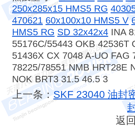
250x285x15 HMS5 RG
4030
470621
60x100x10 HMS5 V
HMS5 RG
SD 32x42x4
INA 8
55176C/55443 OKB 42536T 
51436X CX 7048 A-UO FAG
78225/78551 NMB HRT28E N
NOK BRT3 31.5 46.5 3
上一条：
SKF 23040 油
返