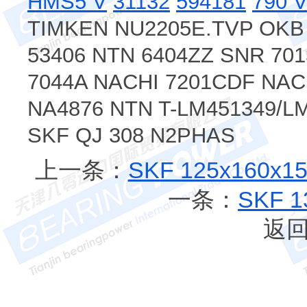
HMS5 V
31132
594181
790 
TIMKEN NU2205E.TVP OKB 
53406 NTN 6404ZZ SNR 70
7044A NACHI 7201CDF NAC
NA4876 NTN T-LM451349/
SKF QJ 308 N2PHAS
上一条：
SKF 125x160x
一条：
SKF 
返