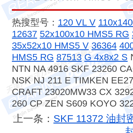
热搜型号：
120 VL V
110x14
12637
52x100x10 HMS5 RG
35x52x10 HMS5 V
36364
40
HMS5 RG
87513
G 4x8x2 S
N
NTN NA 4916 SKF 23260 C
NSK NJ 211 E TIMKEN EE2
CRAFT 23020MW33 CX 3292
260 CP ZEN S609 KOYO 32
上一条：
SKF 11372 油