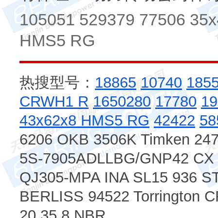
105051 529379 77506 35
HMS5 RG
热搜型号：
18865
10740
185
CRWH1 R
1650280
17780
19
43x62x8 HMS5 RG
42422
58
6206 OKB 3506K Timken 24
5S-7905ADLLBG/GNP42 CX
QJ305-MPA INA SL15 936 S
BERLISS 94522 Torrington
20 35 8 NBR