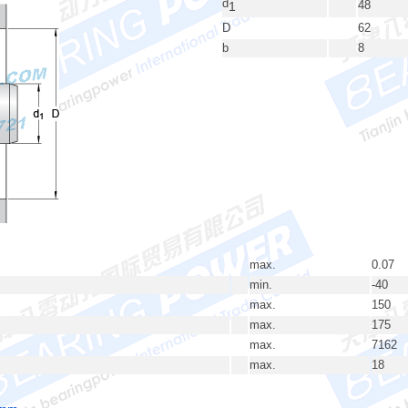
d
48
1
D
62
b
8
max.
0.07
min.
-40
max.
150
max.
175
max.
7162
max.
18