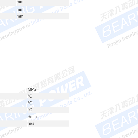
mm
mm
mm
MPa
°C
°C
°C
r/min
m/s