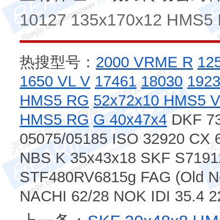
10127 135x170x12 HMS5 
热搜型号：
2000 VRME R
12
1650 VL V
17461
18030
192
HMS5 RG
52x72x10 HMS5 
HMS5 RG
G 40x47x4
DKF 73
05075/05185 ISO 32920 CX 
NBS K 35x43x18 SKF S719
STF480RV6815g FAG (Old N
NACHI 62/28 NOK IDI 35.4 2