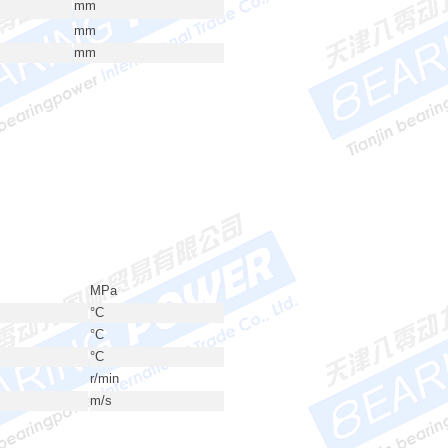
mm
mm
mm
MPa
°C
°C
°C
r/min
m/s