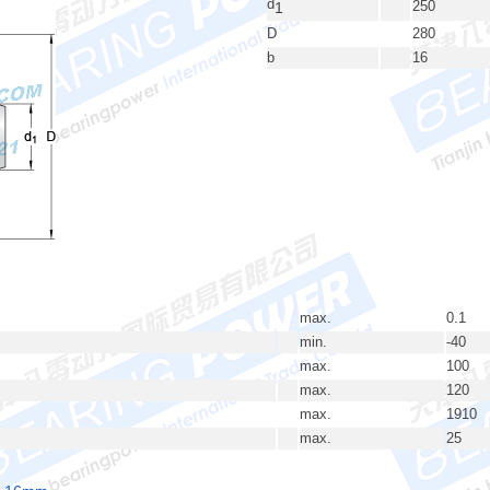
d
250
1
D
280
b
16
max.
0.1
min.
-40
max.
100
max.
120
max.
1910
max.
25