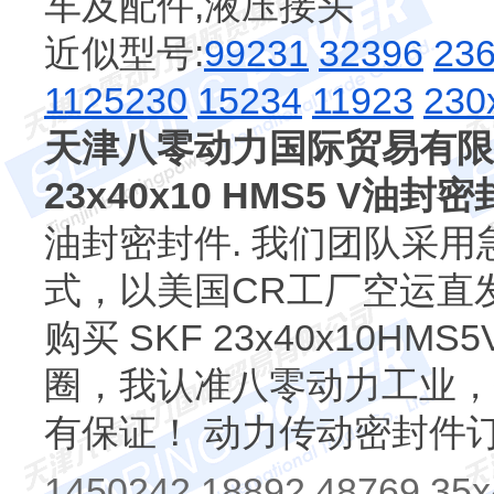
车及配件,液压接头
近似型号:
99231
32396
23
1125230
15234
11923
230
天津八零动力国际贸易有限
23x40x10 HMS5 V油封
油封密封件. 我们团队采用急速
式，以美国CR工厂空运直
购买 SKF 23x40x10
圈，我认准八零动力工业，
有保证！ 动力传动密封件
1450242 18892 48769 35