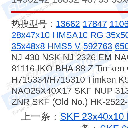
热搜型号：
13662
17847
110
28x47x10 HMSA10 RG
35x5
35x48x8 HMS5 V
592763
65
NJ 430 NSK NJ 2326 EM NA
81116 IKO BHA 88 Z Timk
H715334/H715310 Timken K
NAO25X40X17 SKF NUP 313
ZNR SKF (Old No.) HK-2522
上一条：
SKF 23x40x