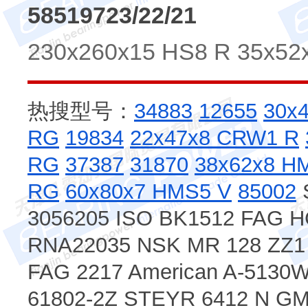
58519723/22/21
230x260x15 HS8 R 35x52
热搜型号：
34883
12655
30x
RG
19834
22x47x8 CRW1 R
RG
37387
31870
38x62x8 H
RG
60x80x7 HMS5 V
85002
3056205 ISO BK1512 FAG 
RNA22035 NSK MR 128 ZZ1
FAG 2217 American A-5130
61802-2Z STEYR 6412 N 